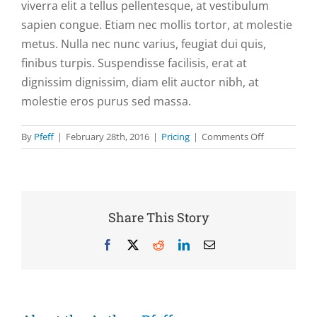
viverra elit a tellus pellentesque, at vestibulum
sapien congue. Etiam nec mollis tortor, at molestie
metus. Nulla nec nunc varius, feugiat dui quis,
finibus turpis. Suspendisse facilisis, erat at
dignissim dignissim, diam elit auctor nibh, at
molestie eros purus sed massa.
on
By
Pfeff
|
February 28th, 2016
|
Pricing
|
Comments Off
Morbi
in
congue
felis,
a
Share This Story
vulputate
magna.
Facebook
X
Reddit
LinkedIn
Email